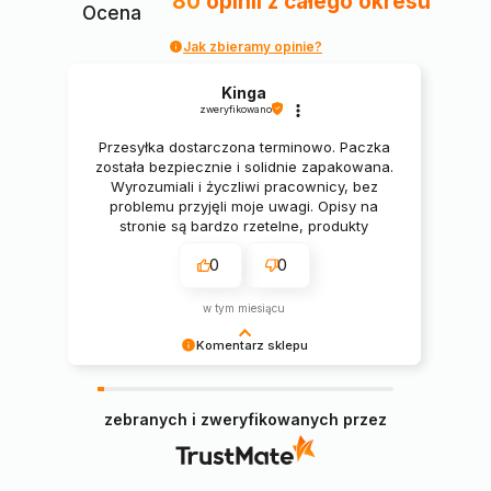
80
opinii
z całego okresu
Ocena
Jak zbieramy opinie?
Kinga
zweryfikowano
Przesyłka dostarczona terminowo. Paczka
została bezpiecznie i solidnie zapakowana.
Wyrozumiali i życzliwi pracownicy, bez
problemu przyjęli moje uwagi. Opisy na
stronie są bardzo rzetelne, produkty
świetne. 🔥🔥🔥
0
0
w tym miesiącu
Komentarz sklepu
Pani Kingo, serdecznie dziękujemy za miłe słowa
i pozytywną opinię, cieszymy się, że zamówiony
zebranych i zweryfikowanych przez
narożnik spełnił Pani oczekiwania 😊