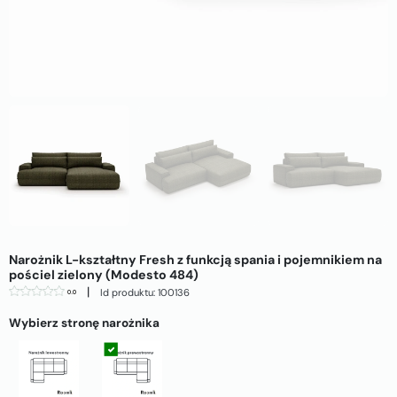
Narożnik L-kształtny Fresh z funkcją spania i pojemnikiem na
pościel zielony (Modesto 484)
|
Id produktu: 100136
0.0
Wybierz stronę narożnika
Strona lewa
Strona prawa