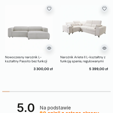
Nowoczesny narożnik L-
Narożnik Ariete II L-kształtny z
kształtny Passito bez funkcji
funkcją spania, regulowanymi
spania biały (Top Sztruks 01)
zagłówkami i portem USB
3 300,00 zł
5 399,00 zł
5.0
Na podstawie