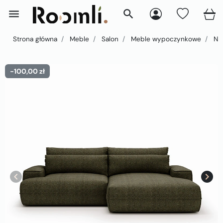
menu
search
Strona główna
Meble
Salon
Meble wypoczynkowe
Nar
-100,00 zł
keyboard_arrow_left
keyboard_arrow_right
Poprzedni
Nast