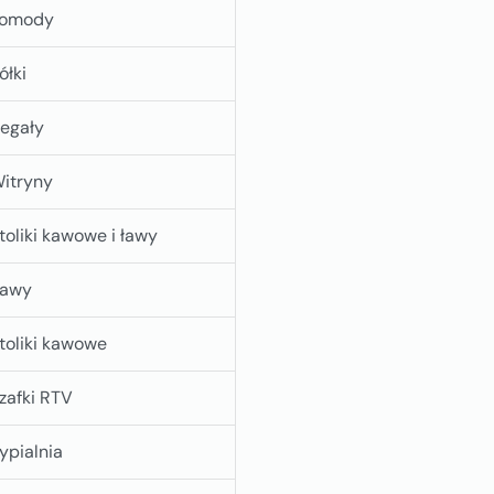
omody
ółki
egały
itryny
toliki kawowe i ławy
awy
toliki kawowe
zafki RTV
ypialnia