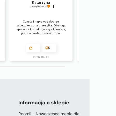
Katarzyna
Irina
zweryfikowano
zweryfikowano
Świetna obsługa, war
Czysta i naprawdę dobrze
pięniędzy.
zabezpieczona przesyłka. Obsługa
sprawnie kontaktuje się z klientem,
jestem bardzo zadowolona.
2
1
0
2026-04-0
Komentarz s
2026-04-21
y
Dziękujemy za opinię! 
Informacja o sklepie
Roomli - Nowoczesne meble dla