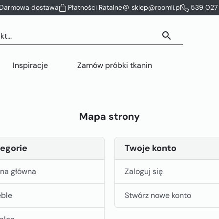
Darmowa dostawa
Płatności Ratalne
sklep@roomli.pl
539 027 
search
Inspiracje
Zamów próbki tkanin
Mapa strony
egorie
Twoje konto
ona główna
Zaloguj się
ble
Stwórz nowe konto