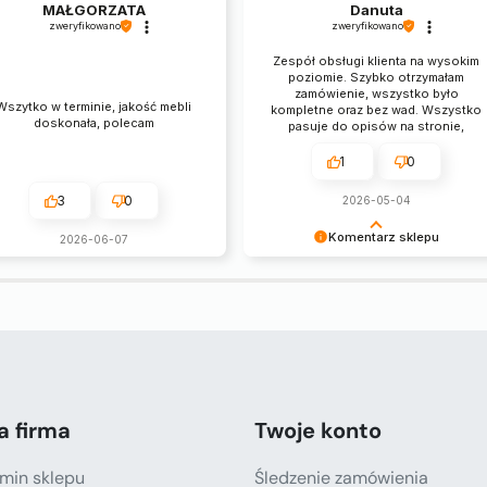
MAŁGORZATA
Danuta
zweryfikowano
zweryfikowano
Zespół obsługi klienta na wysokim
poziomie. Szybko otrzymałam
zamówienie, wszystko było
Wszytko w terminie, jakość mebli
kompletne oraz bez wad. Wszystko
doskonała, polecam
pasuje do opisów na stronie,
rzetelnie. Przesyłka była starannie
zapakowana, a do tego wyglądała
1
0
cudownie.
3
0
2026-05-04
Komentarz sklepu
2026-06-07
Pani Danuto, serdecznie dziękujem
za opinię! 😍😊
a firma
Twoje konto
min sklepu
Śledzenie zamówienia