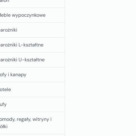
alon
eble wypoczynkowe
arożniki
arożniki L-kształtne
arożniki U-kształtne
ofy i kanapy
otele
ufy
omody, regały, witryny i
ółki