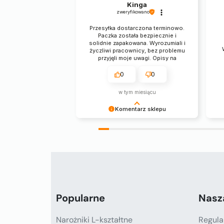
Kinga
zweryfikowano
Przesyłka dostarczona terminowo.
Paczka została bezpiecznie i
solidnie zapakowana. Wyrozumiali i
życzliwi pracownicy, bez problemu
przyjęli moje uwagi. Opisy na
stronie są bardzo rzetelne,
produkty świetne. 🔥🔥🔥
0
0
w tym miesiącu
Komentarz sklepu
Pani Kingo, serdecznie dziękujemy
za miłe słowa i pozytywną opinię,
cieszymy się, że zamówiony
narożnik spełnił Pani oczekiwania 😊
Popularne
Nasz
Narożniki L-kształtne
Regula