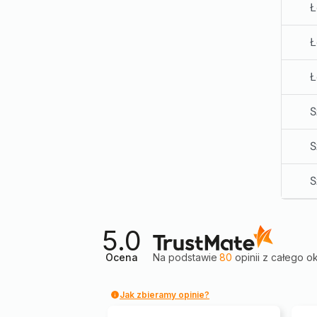
Ł
Ł
Ł
S
S
S
5.0
Ocena
Na podstawie
80
opinii
z całego o
Jak zbieramy opinie?