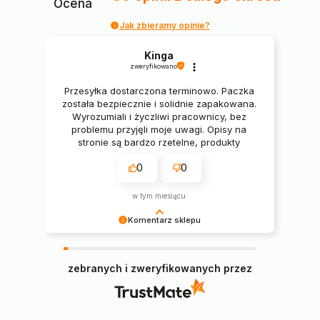
Ocena
Jak zbieramy opinie?
Kinga
zweryfikowano
Przesyłka dostarczona terminowo. Paczka
została bezpiecznie i solidnie zapakowana.
Wyrozumiali i życzliwi pracownicy, bez
problemu przyjęli moje uwagi. Opisy na
stronie są bardzo rzetelne, produkty
świetne. 🔥🔥🔥
0
0
w tym miesiącu
Komentarz sklepu
Pani Kingo, serdecznie dziękujemy za miłe słowa
i pozytywną opinię, cieszymy się, że zamówiony
zebranych i zweryfikowanych przez
narożnik spełnił Pani oczekiwania 😊