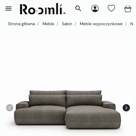
menu
search
Strona główna
Meble
Salon
Meble wypoczynkowe
Nar
keyboard_arrow_left
keyboard_arrow_right
Poprzedni
Nast