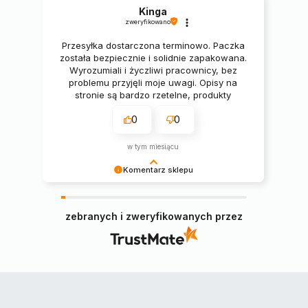
Kinga
zweryfikowano
Przesyłka dostarczona terminowo. Paczka
została bezpiecznie i solidnie zapakowana.
Wyrozumiali i życzliwi pracownicy, bez
problemu przyjęli moje uwagi. Opisy na
stronie są bardzo rzetelne, produkty
świetne. 🔥🔥🔥
0
0
w tym miesiącu
Komentarz sklepu
Pani Kingo, serdecznie dziękujemy za miłe słowa
i pozytywną opinię, cieszymy się, że zamówiony
zebranych i zweryfikowanych przez
narożnik spełnił Pani oczekiwania 😊