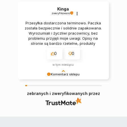
Kinga
zweryfikowano
Przesyłka dostarczona terminowo. Paczka
została bezpiecznie i solidnie zapakowana.
Wyrozumiali i życzliwi pracownicy, bez
problemu przyjęli moje uwagi. Opisy na
stronie są bardzo rzetelne, produkty
świetne. 🔥🔥🔥
0
0
w tym miesiącu
Komentarz sklepu
Pani Kingo, serdecznie dziękujemy za miłe słowa
i pozytywną opinię, cieszymy się, że zamówiony
zebranych i zweryfikowanych przez
narożnik spełnił Pani oczekiwania 😊