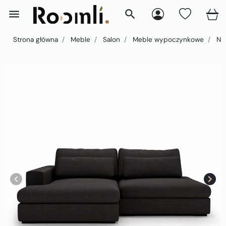
menu
search
Strona główna
Meble
Salon
Meble wypoczynkowe
Nar
keyboard_arrow_left
keyboard_arrow_right
Poprzedni
Nast