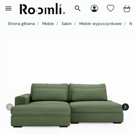
menu
search
Strona główna
Meble
Salon
Meble wypoczynkowe
Nar
keyboard_arrow_left
keyboard_arrow_right
Poprzedni
Nast