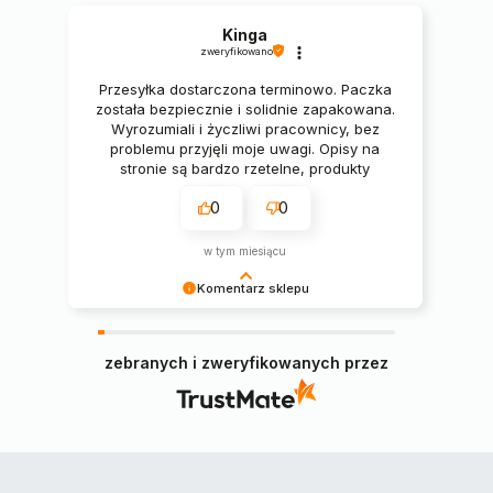
Kinga
zweryfikowano
Przesyłka dostarczona terminowo. Paczka
została bezpiecznie i solidnie zapakowana.
Wyrozumiali i życzliwi pracownicy, bez
problemu przyjęli moje uwagi. Opisy na
stronie są bardzo rzetelne, produkty
świetne. 🔥🔥🔥
0
0
w tym miesiącu
Komentarz sklepu
Pani Kingo, serdecznie dziękujemy za miłe słowa
i pozytywną opinię, cieszymy się, że zamówiony
zebranych i zweryfikowanych przez
narożnik spełnił Pani oczekiwania 😊