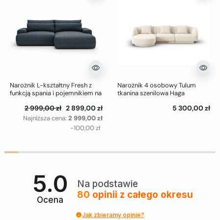
Narożnik L-kształtny Fresh z
Narożnik 4 osobowy Tulum
funkcją spania i pojemnikiem na
tkanina szenilowa Haga
pościel ciemno niebieski
Cosmopolitan Design
2 999,00 zł
2 899,00 zł
5 300,00 zł
(Modesto 485)
Najniższa cena:
2 999,00 zł
-100,00 zł
5.0
Na podstawie
80
opinii
z całego okresu
Ocena
Jak zbieramy opinie?