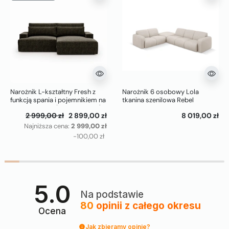
Narożnik L-kształtny Fresh z
Narożnik 6 osobowy Lola
funkcją spania i pojemnikiem na
tkanina szenilowa Rebel
pościel czarny (Modesto 489)
Windsor & Co
2 999,00 zł
2 899,00 zł
8 019,00 zł
Najniższa cena:
2 999,00 zł
-100,00 zł
5.0
Na podstawie
80
opinii
z całego okresu
Ocena
Jak zbieramy opinie?