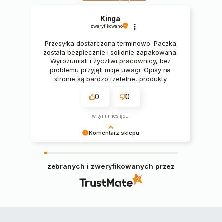
Kinga
zweryfikowano
Przesyłka dostarczona terminowo. Paczka
została bezpiecznie i solidnie zapakowana.
Wyrozumiali i życzliwi pracownicy, bez
problemu przyjęli moje uwagi. Opisy na
stronie są bardzo rzetelne, produkty
świetne. 🔥🔥🔥
0
0
w tym miesiącu
Komentarz sklepu
Pani Kingo, serdecznie dziękujemy za miłe słowa
i pozytywną opinię, cieszymy się, że zamówiony
zebranych i zweryfikowanych przez
narożnik spełnił Pani oczekiwania 😊