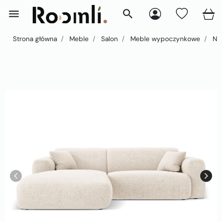
menu
search
Strona główna
Meble
Salon
Meble wypoczynkowe
Nar
keyboard_arrow_left
keyboard_arrow_right
Poprzedni
Nast