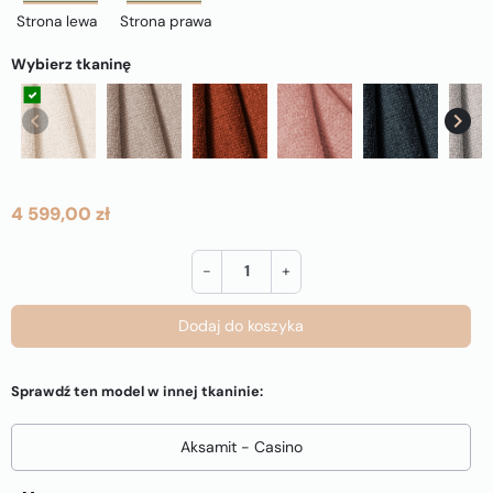
Strona lewa
Strona prawa
Wybierz tkaninę
Jasnobeżowa (Haga 23)
Beżowa (Haga 30)
Ceglana (Haga 44)
Różowy (Haga 52)
Granatowa (Haga
Jas
keyboard_arrow_left
keyboard_arrow_right
Poprzedni
Nast
4 599,00 zł
-
+
Dodaj do koszyka
Sprawdź ten model w innej tkaninie:
Aksamit - Casino