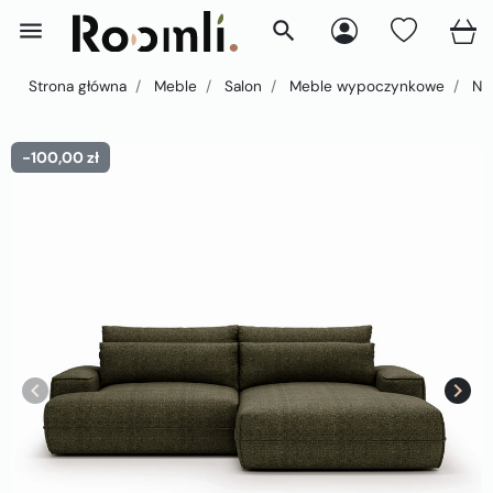
menu
search
Strona główna
Meble
Salon
Meble wypoczynkowe
Nar
-100,00 zł
keyboard_arrow_left
keyboard_arrow_right
Poprzedni
Nast