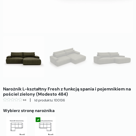
Narożnik L-kształtny Fresh z funkcją spania i pojemnikiem na
pościel zielony (Modesto 484)
|
Id produktu: 100136
0.0
Wybierz stronę narożnika
Strona lewa
Strona prawa