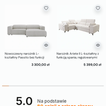
Nowoczesny narożnik L-
Narożnik Ariete II L-kształtny z
kształtny Passito bez funkcji
funkcją spania, regulowanymi
spania biały (Top Sztruks 01)
zagłówkami i portem USB
3 300,00 zł
5 399,00 zł
5.0
Na podstawie