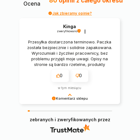
80
opinii
z całego okresu
Ocena
Jak zbieramy opinie?
Kinga
zweryfikowano
Przesyłka dostarczona terminowo. Paczka
została bezpiecznie i solidnie zapakowana.
Wyrozumiali i życzliwi pracownicy, bez
problemu przyjęli moje uwagi. Opisy na
stronie są bardzo rzetelne, produkty
świetne. 🔥🔥🔥
0
0
w tym miesiącu
Komentarz sklepu
Pani Kingo, serdecznie dziękujemy za miłe słowa
i pozytywną opinię, cieszymy się, że zamówiony
zebranych i zweryfikowanych przez
narożnik spełnił Pani oczekiwania 😊