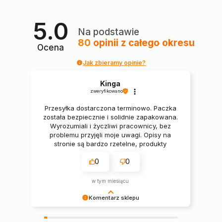
5.0
Na podstawie
80
opinii
z całego okresu
Ocena
Jak zbieramy opinie?
Kinga
zweryfikowano
Przesyłka dostarczona terminowo. Paczka
została bezpiecznie i solidnie zapakowana.
Wyrozumiali i życzliwi pracownicy, bez
problemu przyjęli moje uwagi. Opisy na
stronie są bardzo rzetelne, produkty
świetne. 🔥🔥🔥
0
0
w tym miesiącu
Komentarz sklepu
Pani Kingo, serdecznie dziękujemy za miłe słowa