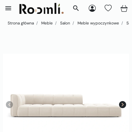
menu
search
Strona główna
Meble
Salon
Meble wypoczynkowe
So
keyboard_arrow_left
keyboard_arrow_right
Poprzedni
Nast