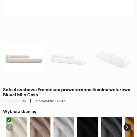
Sofa 4 osobowa Francesca prawostronna tkanina welurowa
Bluvel Milo Casa
|
Id produktu: 100269
0.0
Wybierz tkaninę
Jasnobeżowa (Bluvel 22)
Beżowa (Bluvel 28)
Srebrny (Bluvel 03)
Czarna (Bluvel 19)
Szara (Bluvel 14)
Żół
keyboard_arrow_left
keyboard_arrow_right
Poprzedni
Nast